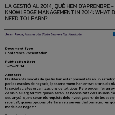
LA GESTIÓ AL 2014, QUÈ HEM D'APRENDRE =
KNOWLEDGE MANAGEMENT IN 2014: WHAT 
NEED TO LEARN?
Authors
Joan Roca
,
Minnesota State University, Mankato
Document Type
Conference Presentation
Publication Date
11-25-2004
Abstract
Els diferents models de gestio han estat presentats en un estadi in
per les escoles de negocis, i posteriorment han entrat a tots els ni
la societat, a les organitzacions de tot tipus. Pero podem fer un exe
de visio a llarg termini: quines seran les necessitats dels usuaris d'
deu anys?, quins seran els requists dels investigadors i de les socie
recerca?, quines opcions ofertaran els serveis d'informacio, i en qu
models de negoci?