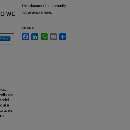
This document is currently
DO WE
not available here.
SHARE
Facebook
LinkedIn
WhatsApp
Email
Share
Follow
icial
vells de
rcici,
aqui a
tats de
ins